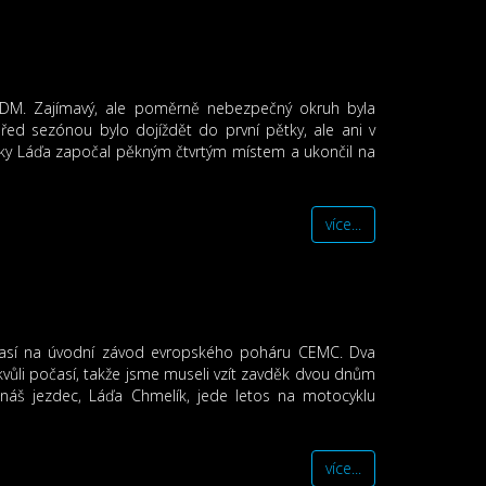
 IDM. Zajímavý, ale poměrně nebezpečný okruh byla
řed sezónou bylo dojíždět do první pětky, ale ani v
nky Láďa započal pěkným čtvrtým místem a ukončil na
více...
así na úvodní závod evropského poháru CEMC. Dva
kvůli počasí, takže jsme museli vzít zavděk dvou dnům
náš jezdec, Láďa Chmelík, jede letos na motocyklu
více...