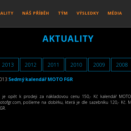
ALITY
NÁŠ PŘÍBĚH
TÝM
VÝSLEDKY
MÉDIA
AKTUALITY
2013
2012
2011
2010
2009
2008
2013
Sedmý kalendář MOTO FGR
 je opět k prodeji za nákladovou cenu 150,- Kč kalendář MOTO 
otofgr.com, pošleme na dobírku, která je dle sazebníku 120,- Kč. M
GR.