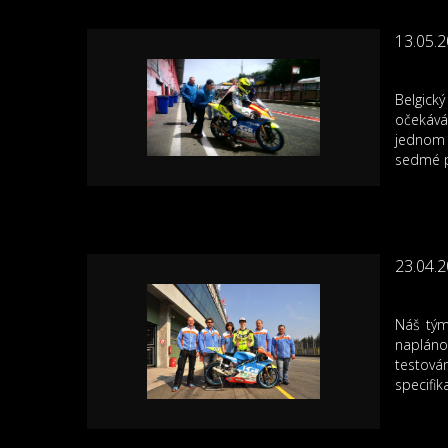
13.05.
Belgick
očekává
jednom 
sedmé p
23.04.
Náš tým
naplánov
testová
specifi