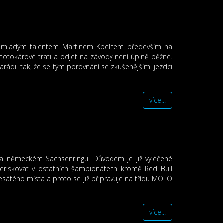
s mladým talentem Martinem Kbelcem především na
okárové trati a odjet na závody není úplně běžné.
rádil tak, že se tým porovnání se zkušenějšími jezdci
více...
na německém Sachsenringu. Důvodem je již vyléčené
neriskovat v ostatních šampionátech kromě Red Bull
sátého místa a proto se již připravuje na třídu MOTO
více...