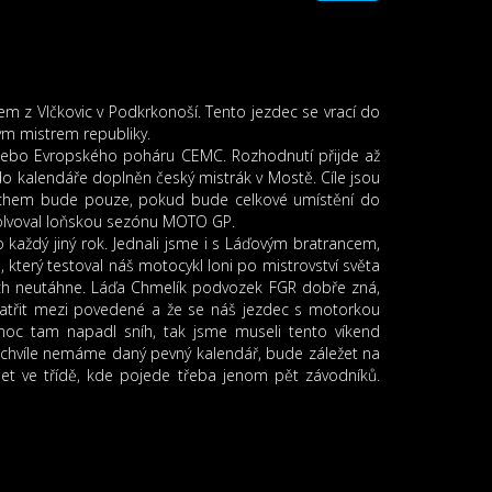
m z Vlčkovic v Podkrkonoší. Tento jezdec se vrací do
ým mistrem republiky.
nebo Evropského poháru CEMC. Rozhodnutí přijde až
 do kalendáře doplněn český mistrák v Mostě. Cíle jsou
pěchem bude pouze, pokud bude celkové umístění do
olvoval loňskou sezónu MOTO GP.
ko každý jiný rok. Jednali jsme i s Láďovým bratrancem,
 který testoval náš motocykl loni po mistrovství světa
svých neutáhne. Láďa Chmelík podvozek FGR dobře zná,
 patřit mezi povedené a že se náš jezdec s motorkou
 noc tam napadl sníh, tak jsme museli tento víkend
chvíle nemáme daný pevný kalendář, bude záležet na
jet ve třídě, kde pojede třeba jenom pět závodníků.