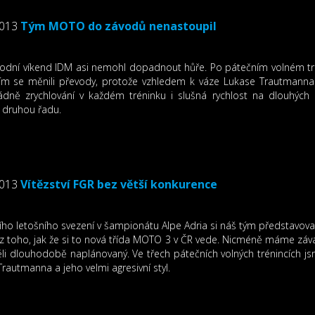
2013
Tým MOTO do závodů nenastoupil
vodní víkend IDM asi nemohl dopadnout hůře. Po pátečním volném trén
ím se měnili převody, protože vzhledem k váze Lukase Trautmanna
dně zrychlování v každém tréninku i slušná rychlost na dlouhých r
 druhou řadu.
2013
Vítězství FGR bez větší konkurence
ho letošního svezení v šampionátu Alpe Adria si náš tým představoval t
 toho, jak že si to nová třída MOTO 3 v ČR vede. Nicméně máme závaz
li dlouhodobě naplánovaný. Ve třech pátečních volných trénincích j
rautmanna a jeho velmi agresivní styl.