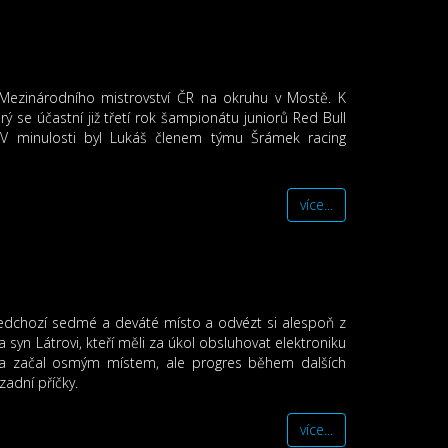
ezinárodního mistrovství ČR na okruhu v Mostě. K
se účastní již třetí rok šampionátu juniorů Red Bull
V minulosti byl Lukáš členem týmu Šrámek racing
více...
ředchozí sedmé a deváté místo a odvézt si alespoň z
syn Látrovi, kteří měli za úkol obsluhovat elektroniku
áďa začal osmým místem, ale progres během dalších
zadní příčky.
více...