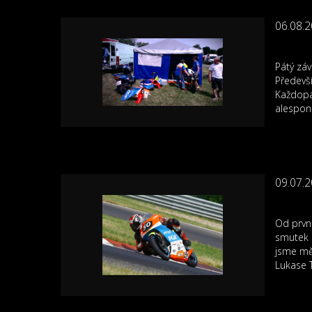
06.08.
Pátý zá
Předevš
Každopá
alespon
09.07.
Od první
smutek z
jsme mě
Lukase T