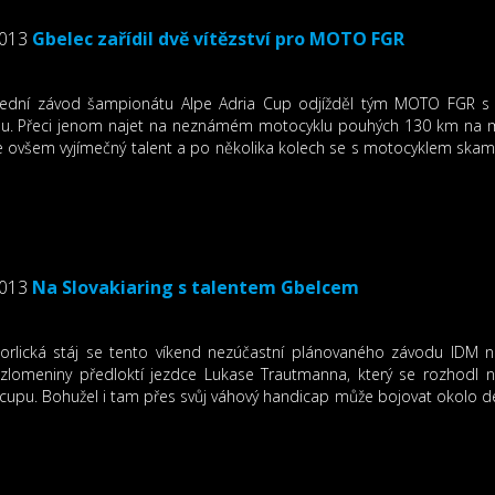
2013
Gbelec zařídil dvě vítězství pro MOTO FGR
ední závod šampionátu Alpe Adria Cup odjížděl tým MOTO FGR 
u. Přeci jenom najet na neznámém motocyklu pouhých 130 km na mot
e ovšem vyjímečný talent a po několika kolech se s motocyklem skama
2013
Na Slovakiaring s talentem Gbelcem
orlická stáj se tento víkend nezúčastní plánovaného závodu IDM 
 zlomeniny předloktí jezdce Lukase Trautmanna, který se rozhodl 
cupu. Bohužel i tam přes svůj váhový handicap může bojovat okolo de