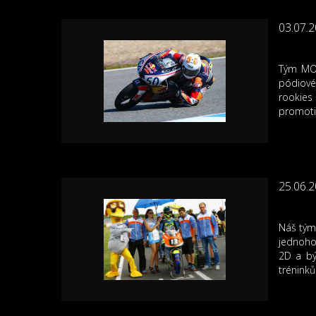
03.07.
Tým MOT
pódiovém
rookies
promoti
25.06.
Náš tým
jednoho 
2D a bý
tréninků