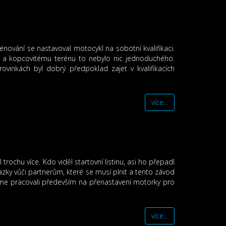
ování se nastavoval motocykl na sobotní kvalifikaci.
 a kopcovitému terénu to nebylo nic jednoduchého.
ovinkách byl dobrý předpoklad zajet v kvalifikacích
více...
rochu více. Kdo viděl startovní listinu, asi ho přepadl
ky vůči partnerům, které se musí plnit a tento závod
sme pracovali především na přenastavení motorky pro
více...