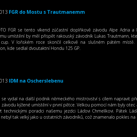
2013
FGR do Mostu s Trautmanemm
O FGR se tento víkend zúčastní doplňkově závodu Alpe Adria a M
u umístění by měl přispět rakouský závodník Lukas Trautmann, který 
 cup. V loňském roce skončil celkově na slušném pátém místě. 
on, kde sedlal dvoutaktní Hondu 125 GP.
2013
IDM na Oscherslebenu
 se vydal na další podnik německého mistrovství s cílem napravit p
závodu kýžené umístění v první pětce. Velkou pomocí nám byly otec a 
t technickými poradci našemu jezdci Láďovi Chmelíkovi. Pátek L
 nebyl tak velký jako u ostatních závodníků, což znamenalo pokles na 