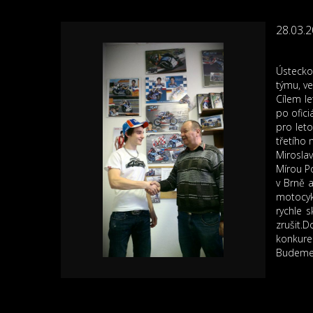
28.03.
Ústecko
týmu, ve
Cílem l
po ofici
pro let
třetího
Miroslav
Mírou Po
v Brně 
motocyk
rychle 
zrušit.
konkure
Budeme t