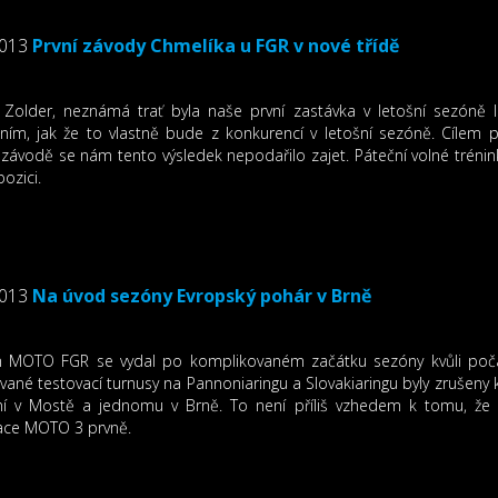
2013
První závody Chmelíka u FGR v nové třídě
ý Zolder, neznámá trať byla naše první zastávka v letošní sezóně
ním, jak že to vlastně bude z konkurencí v letošní sezóně. Cílem p
závodě se nám tento výsledek nepodařilo zajet. Páteční volné tréni
ozici.
2013
Na úvod sezóny Evropský pohár v Brně
 MOTO FGR se vydal po komplikovaném začátku sezóny kvůli poč
ané testovací turnusy na Pannoniaringu a Slovakiaringu byly zrušeny 
ní v Mostě a jednomu v Brně. To není příliš vzhedem k tomu, že 
kace MOTO 3 prvně.