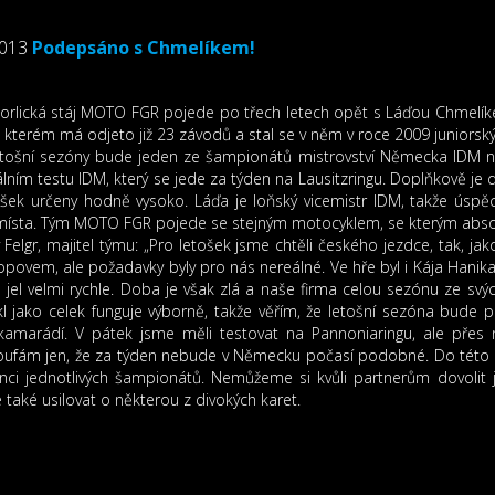
2013
Podepsáno s Chmelíkem!
orlická stáj MOTO FGR pojede po třech letech opět s Láďou Chmelíke
 kterém má odjeto již 23 závodů a stal se v něm v roce 2009 juniorsk
etošní sezóny bude jeden ze šampionátů mistrovství Německa IDM 
álním testu IDM, který se jede za týden na Lausitzringu. Doplňkově je
ošek určeny hodně vysoko. Láďa je loňský vicemistr IDM, takže ús
 místa. Tým MOTO FGR pojede se stejným motocyklem, se kterým abs
 Felgr, majitel týmu: „Pro letošek jsme chtěli českého jezdce, tak, ja
povem, ale požadavky byly pro nás nereálné. Ve hře byl i Kája Hanika,
a jel velmi rychle. Doba je však zlá a naše firma celou sezónu ze 
l jako celek funguje výborně, takže věřím, že letošní sezóna bude
skamarádí. V pátek jsme měli testovat na Pannoniaringu, ale přes
Doufám jen, že za týden nebude v Německu počasí podobné. Do této 
nci jednotlivých šampionátů. Nemůžeme si kvůli partnerům dovolit 
aké usilovat o některou z divokých karet.