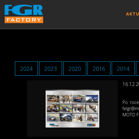
AKTU
2024
2023
2020
2016
2014
16.12.
Po roce
felgr@m
MOTO F