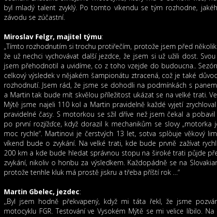
byl mladý talent zvyklý. Po tomto víkendu se tým rozhodne, jaké
závodu se zúčastní.
Miroslav Felgr, majitel týmu
:
„Tímto rozhodnutím si trochu protiřečím, protože jsem před několika 
že už nechci vychovávat další jezdce, že jsem si už užili dost. Svo
jsem přehodnotil a uvidíme, co z toho vzejde do budoucna.. Sezóna
celkový výsledek v nějakém šampionátu ztracená, což je také důvo
rozhodnutí. Jsem rád, že jsme se dohodli na podmínkách s pane
a Martin tak bude mít skvělou příležitost ukázat se na velké trati. 
Mýtě jsme najeli 110 kol a Martin pravidelně každé vyjetí zrychloval 
pravidelné časy. S motorkou se sžil dříve než jsem čekal a pobavi
po první rozjížďce, když dorazil k mechanikům se slovy „motorka 
moc rychle“. Martinovi je čerstvých 13 let, sotva splòuje věkový lim
víkend bude o zvykání. Na velké trati, kde bude prvně zažívat rych
200 km a kde bude hledat správnou stopu na široké trati půjde p
zvykání, nikoliv o honbu za výsledkem. Každopádně se na Slovakiar
protože tenhle kluk má prostě jiskru a třeba příští rok …“
Martin Gbelec, jezdec
:
,,Byl jsem hodně překvapený, když mi táta řekl, že jsme pozván
motocyklu FGR. Testování ve Vysokém Mýtě se mi velice líbilo. Na 