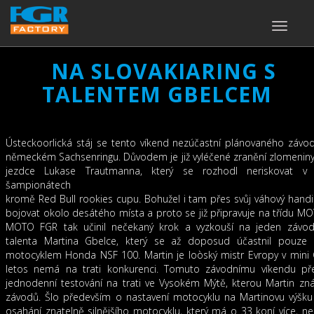
TOGGLE
NAVIGA
NA SLOVAKIARING S
TALENTEM GBELCEM
Ústeckoorlická stáj se tento víkend nezúčastní plánovaného záv
německém Sachsenringu. Důvodem je již vyléčené zranění zlomeniny
jezdce Lukase Trautmanna, který se rozhodl neriskovat v 
šampionátech
kromě Red Bull rookies cupu. Bohužel i tam přes svůj váhový han
bojovat okolo desátého místa a proto se již připravuje na třídu M
MOTO FGR tak učinil nečekaný krok a vyzkouší na jeden závo
talenta Martina Gbelce, který se až doposud účastnil pouze
motocyklem Honda NSF 100. Martin je loòský mistr Evropy v mini
letos nemá na trati konkurenci. Tomuto závodnímu víkendu př
jednodenní testování na trati ve Vysokém Mýtě, kterou Martin zn
závodů. Šlo především o nastavení motocyklu na Martinovu výšku
osahání znatelně silnějšího motocyklu, který má o 33 koní více, ne