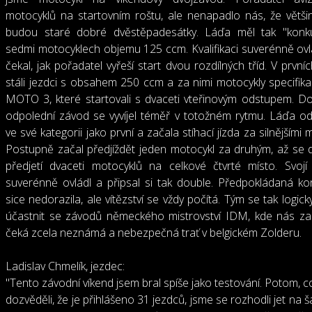
motocyklů na startovním roštu, ale nenapadlo nás, že větši
budou staré dobré dvěstěpadesátky. Láďa měl tak "konku
sedmi motocyklech objemu 125 ccm. Kvalifikaci suverénně ovl
čekal, jak pořadatel vyřeší start dvou rozdílných tříd. V prvn
stáli jezdci s obsahem 250 ccm a za nimi motocykly specifik
MOTO 3, které startovali s dvaceti vteřinovým odstupem. Do
odpolední závod se vyvíjel téměř v totožném rytmu. Láďa od
ve své kategorii jako první a začala stíhací jízda za silnějšími 
Postupně začal předjíždět jeden motocykl za druhým, až se 
předjetí dvaceti motocyklů na celkové čtvrté místo. Svojí 
suverénně ovládl a připsal si tak double. Předpokládaná k
sice nedorazila, ale vítězství se vždy počítá. Tým se tak logic
účastnit se závodů německého mistrovství IDM, kde nás za 
čeká zcela neznámá a nebezpečná trať v belgickém Zolderu.
Ladislav Chmelík, jezdec:
"Tento závodní víkend jsem bral spíše jako testování. Potom, c
dozvěděli, že je přihlášeno 31 jezdců, jsme se rozhodli jet na