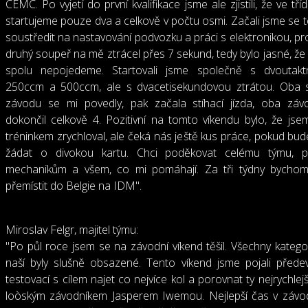
CEMC. Po vyjetí do první kvalifikace jsme ale zjistili, že ve t
startujeme pouze dva a celkově v počtu osmi. Začali jsme se t
soustředit na nastavování podvozku a práci s elektronikou, pr
druhý soupeř na mě ztrácel přes 7 sekund, tedy bylo jasné, že
spolu nepojedeme. Startovali jsme společně s dvoutaktn
250ccm a 500ccm, ale s dvacetisekundovou ztrátou. Oba s
závodu se mi povedly, pak začala stíhací jízda, oba záv
dokončil celkově 4. Pozitivní na tomto víkendu bylo, že js
tréninkem zrychloval, ale čeká nás ještě kus práce, pokud bud
žádat o divokou kartu. Chci poděkovat celému týmu, p
mechanikům a všem, co mi pomáhají. Za tři týdny bychom
přemístit do Belgie na IDM".
Miroslav Felgr, majitel týmu:
"Po půl roce jsem se na závodní víkend těšil. Všechny katego
naší byly slušně obsazené. Tento víkend jsme pojali přede
testovací s cílem najet co nejvíce kol a porovnat ty nejrychlej
loòským závodníkem Jasperem Iwemou. Nejlepší čas v závo