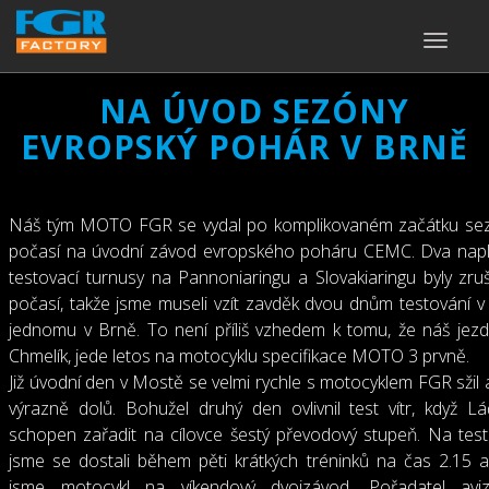
TOGGLE
NAVIGA
NA ÚVOD SEZÓNY
EVROPSKÝ POHÁR V BRNĚ
Náš tým MOTO FGR se vydal po komplikovaném začátku sezó
počasí na úvodní závod evropského poháru CEMC. Dva nap
testovací turnusy na Pannoniaringu a Slovakiaringu byly zruš
počasí, takže jsme museli vzít zavděk dvou dnům testování 
jednomu v Brně. To není příliš vzhedem k tomu, že náš jez
Chmelík, jede letos na motocyklu specifikace MOTO 3 prvně.
Již úvodní den v Mostě se velmi rychle s motocyklem FGR sžil a
výrazně dolů. Bohužel druhý den ovlivnil test vítr, když L
schopen zařadit na cílovce šestý převodový stupeň. Na tes
jsme se dostali během pěti krátkých tréninků na čas 2.15 a 
jsme motocykl na víkendový dvojzávod. Pořadatel avi