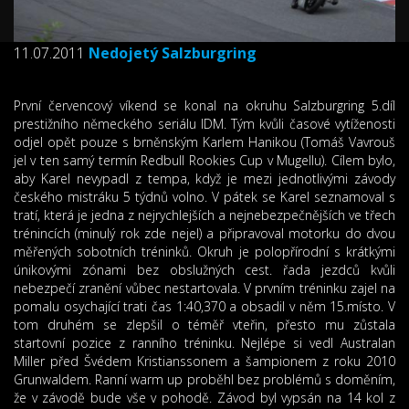
11.07.2011
Nedojetý Salzburgring
První červencový víkend se konal na okruhu Salzburgring 5.díl
prestižního německého seriálu IDM. Tým kvůli časové vytíženosti
odjel opět pouze s brněnským Karlem Hanikou (Tomáš Vavrouš
jel v ten samý termín Redbull Rookies Cup v Mugellu). Cílem bylo,
aby Karel nevypadl z tempa, když je mezi jednotlivými závody
českého mistráku 5 týdnů volno. V pátek se Karel seznamoval s
tratí, která je jedna z nejrychlejších a nejnebezpečnějších ve třech
trénincích (minulý rok zde nejel) a připravoval motorku do dvou
měřených sobotních tréninků. Okruh je polopřírodní s krátkými
únikovými zónami bez obslužných cest. řada jezdců kvůli
nebezpečí zranění vůbec nestartovala. V prvním tréninku zajel na
pomalu osychající trati čas 1:40,370 a obsadil v něm 15.místo. V
tom druhém se zlepšil o téměř vteřin, přesto mu zůstala
startovní pozice z ranního tréninku. Nejlépe si vedl Australan
Miller před Švédem Kristianssonem a šampionem z roku 2010
Grunwaldem. Ranní warm up proběhl bez problémů s doměním,
že v závodě bude vše v pohodě. Závod byl vypsán na 14 kol z