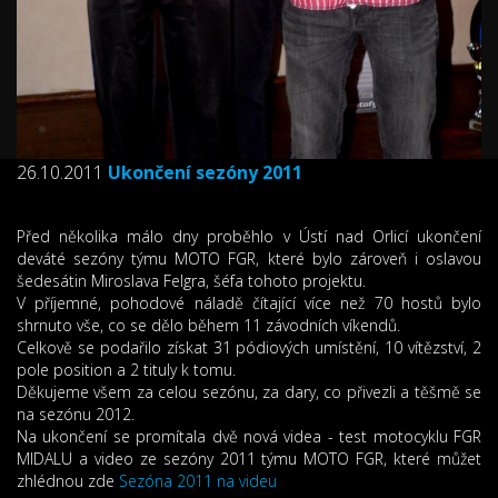
26.10.2011
Ukončení sezóny 2011
Před několika málo dny proběhlo v Ústí nad Orlicí ukončení
deváté sezóny týmu MOTO FGR, které bylo zároveň i oslavou
šedesátin Miroslava Felgra, šéfa tohoto projektu.
V příjemné, pohodové náladě čítající více než 70 hostů bylo
shrnuto vše, co se dělo během 11 závodních víkendů.
Celkově se podařilo získat 31 pódiových umístění, 10 vítězství, 2
pole position a 2 tituly k tomu.
Děkujeme všem za celou sezónu, za dary, co přivezli a těšmě se
na sezónu 2012.
Na ukončení se promítala dvě nová videa - test motocyklu FGR
MIDALU a video ze sezóny 2011 týmu MOTO FGR, které můžet
zhlédnou zde
Sezóna 2011 na videu