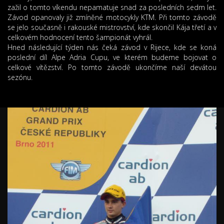
zažil o tomto víkendu nepamatuje snad za posledních sedm let.
Závod opanovaly již zmíněné motocykly KTM. Při tomto závodě
se jelo současně i rakouské mistrovství, kde skončil Kája třetí a v
celkovém hodnocení tento šampionát vyhrál.
Hned následující týden nás čeká závod v Rijece, kde se koná
poslední díl Alpe Adria Cupu, ve kterém budeme bojovat o
celkové vítězství. Po tomto závodě ukončíme naší devátou
sezónu.