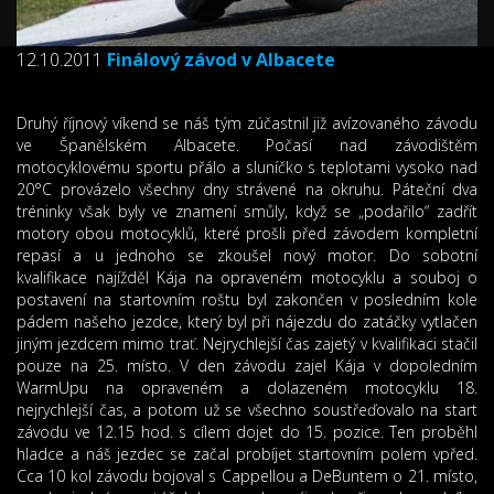
12.10.2011
Finálový závod v Albacete
Druhý říjnový víkend se náš tým zúčastnil již avízovaného závodu
ve Španělském Albacete. Počasí nad závodištěm
motocyklovému sportu přálo a sluníčko s teplotami vysoko nad
20°C provázelo všechny dny strávené na okruhu. Páteční dva
tréninky však byly ve znamení smůly, když se „podařilo“ zadřít
motory obou motocyklů, které prošli před závodem kompletní
repasí a u jednoho se zkoušel nový motor. Do sobotní
kvalifikace najížděl Kája na opraveném motocyklu a souboj o
postavení na startovním roštu byl zakončen v posledním kole
pádem našeho jezdce, který byl při nájezdu do zatáčky vytlačen
jiným jezdcem mimo trať. Nejrychlejší čas zajetý v kvalifikaci stačil
pouze na 25. místo. V den závodu zajel Kája v dopoledním
WarmUpu na opraveném a dolazeném motocyklu 18.
nejrychlejší čas, a potom už se všechno soustřeďovalo na start
závodu ve 12.15 hod. s cílem dojet do 15. pozice. Ten proběhl
hladce a náš jezdec se začal probíjet startovním polem vpřed.
Cca 10 kol závodu bojoval s Cappellou a DeBuntem o 21. místo,