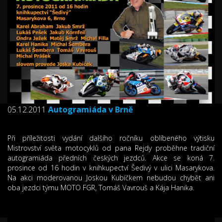
05.12.2011
Autogramiáda v Brně
Při příležitosti vydání dalšího ročníku oblíbeného výtisku
Mistrovství světa motocyklů od pana Rejdy proběhne tradiční
autogramiáda předních českých jezdců. Akce se koná 7.
prosince od 16 hodin v knihkupectví Šedivý v ulici Masarykova.
Na akci moderovanou Joskou Kubíčkem nebudou chybět ani
oba jezdci týmu MOTO FGR, Tomáš Vavrouš a Kája Hanika.