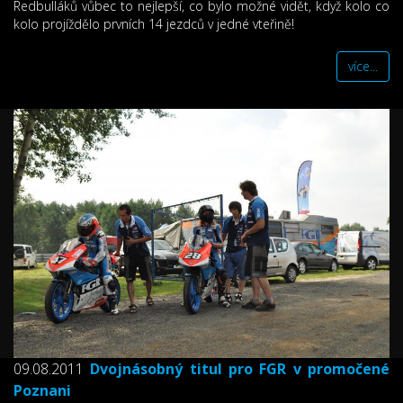
Redbulláků vůbec to nejlepší, co bylo možné vidět, když kolo co
kolo projíždělo prvních 14 jezdců v jedné vteřině!
více...
09.08.2011
Dvojnásobný titul pro FGR v promočené
Poznani