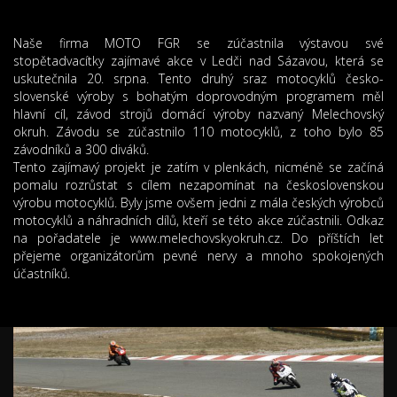
Naše firma MOTO FGR se zúčastnila výstavou své
stopětadvacítky zajímavé akce v Ledči nad Sázavou, která se
uskutečnila 20. srpna. Tento druhý sraz motocyklů česko-
slovenské výroby s bohatým doprovodným programem měl
hlavní cíl, závod strojů domácí výroby nazvaný Melechovský
okruh. Závodu se zúčastnilo 110 motocyklů, z toho bylo 85
závodníků a 300 diváků.
Tento zajímavý projekt je zatím v plenkách, nicméně se začíná
pomalu rozrůstat s cílem nezapomínat na československou
výrobu motocyklů. Byly jsme ovšem jedni z mála českých výrobců
motocyklů a náhradních dílů, kteří se této akce zúčastnili. Odkaz
na pořadatele je www.melechovskyokruh.cz. Do příštích let
přejeme organizátorům pevné nervy a mnoho spokojených
účastníků.