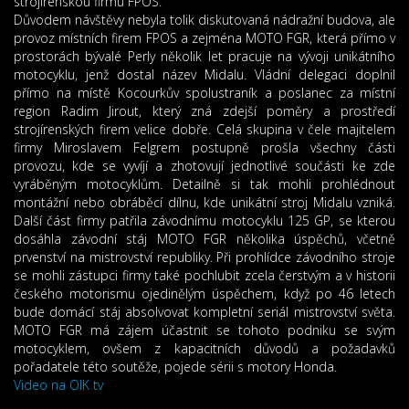
strojírenskou firmu FPOS.
Důvodem návštěvy nebyla tolik diskutovaná nádražní budova, ale
provoz místních firem FPOS a zejména MOTO FGR, která přímo v
prostorách bývalé Perly několik let pracuje na vývoji unikátního
motocyklu, jenž dostal název Midalu. Vládní delegaci doplnil
přímo na místě Kocourkův spolustraník a poslanec za místní
region Radim Jirout, který zná zdejší poměry a prostředí
strojírenských firem velice dobře. Celá skupina v čele majitelem
firmy Miroslavem Felgrem postupně prošla všechny části
provozu, kde se vyvíjí a zhotovují jednotlivé součásti ke zde
vyráběným motocyklům. Detailně si tak mohli prohlédnout
montážní nebo obráběcí dílnu, kde unikátní stroj Midalu vzniká.
Další část firmy patřila závodnímu motocyklu 125 GP, se kterou
dosáhla závodní stáj MOTO FGR několika úspěchů, včetně
prvenství na mistrovství republiky. Při prohlídce závodního stroje
se mohli zástupci firmy také pochlubit zcela čerstvým a v historii
českého motorismu ojedinělým úspěchem, když po 46 letech
bude domácí stáj absolvovat kompletní seriál mistrovství světa.
MOTO FGR má zájem účastnit se tohoto podniku se svým
motocyklem, ovšem z kapacitních důvodů a požadavků
pořadatele této soutěže, pojede sérii s motory Honda.
Video na OIK tv