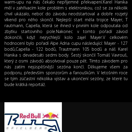
warm-upu na nás čekalo nepříjemné překvapení.Karel Hanika
měl v zahřívacím kole problém s elektronikou, což se za několik
chvil ukázalo, neboť do závodu neodstartoval a dobře rozjetý
víkend pro něho skončil. Nejlepší start měla trojice Mayer, T
rautmann, Capella, která se ihned v prvním kole odpoutala od
zbytku startovního pole.Nakonec v tomto pořadí závod
dokončili, když nejrychlejší kolo zajel Mayer.V celkovém
hodnocení bylo pořadí Alpe Adria cupu následující: Mayer - 127
bodů,Capella - 122 bodů, Trautmann 105 bodů a náš Karel
Hanika s devadesáti sedmi body. Šestý skončil Tomáš Vavrouš,
který z osmi závodů absolvoval pouze pět. Tímto závodem pro
nás zatím nejúspěšnější sezóna končí. Děkujeme všem za
podporu, především sponzorům a fanouškům. V letošním roce
se tým zúčastní několika výstav a ukončení sezóny, ze které tu
bude krátká reportáž.