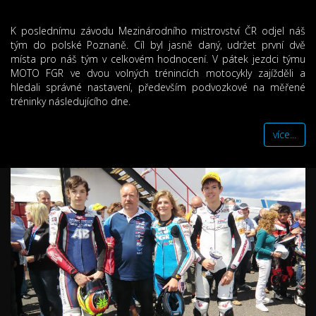
K poslednímu závodu Mezinárodního mistrovství ČR odjel náš
tým do polské Poznaně. Cíl byl jasně daný, udržet první dvě
místa pro náš tým v celkovém hodnocení. V pátek jezdci týmu
MOTO FGR ve dvou volných trénincích motocykly zajížděli a
hledali správné nastavení, především podvozkové na měřené
tréninky následujícího dne.
více...