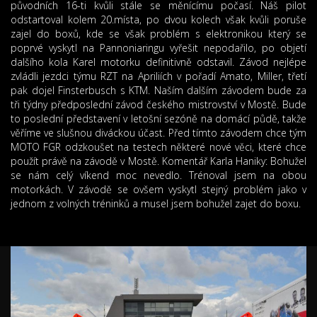
původních 16-ti kvůli stále se měnícímu počasí. Náš pilot
odstartoval kolem 20.místa, po dvou kolech však kvůli poruše
zajel do boxů, kde se však problém s elektronikou který se
poprvé vyskytl na Pannoniaringu vyřešit nepodařilo, po objetí
dalšího kola Karel motorku definitivně odstavil. Závod nejlépe
zvládli jezdci týmu RZT na Apriliích v pořadí Amato, Miller, třetí
pak dojel Finsterbusch s KTM. Naším dalším závodem bude za
tři týdny předposlední závod českého mistrovství v Mostě. Bude
to poslední představení v letošní sezóně na domácí půdě, takže
věříme ve slušnou diváckou účast. Před tímto závodem chce tým
MOTO FGR odzkoušet na testech některé nové věci, které chce
použít právě na závodě v Mostě. Komentář Karla Haniky: Bohužel
se nám celý víkend moc nevedlo. Trénoval jsem na obou
motorkách. V závodě se ovšem vyskytl stejný problém jako v
jednom z volných tréninků a musel jsem bohužel zajet do boxu.