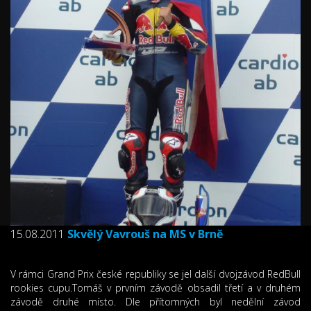
15.08.2011
Skvělý Vavrouš na MS v Brně
V rámci Grand Prix české republiky se jel další dvojzávod RedBull
rookies cupu.Tomáš v prvním závodě obsadil třetí a v druhém
závodě druhé místo. Dle přítomných byl nedělní závod