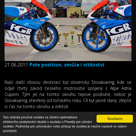
21.06.2011
Pole position, smůla i vítězství
Naší další cílovou destinací byl slovenský Slovakiaring, kde se
odjel čtvrtý závod českého mistrovství spojený s Alpe Adria
Cupem. Tým jel na tomto okruhu teprve podruhé, neboť je
Slovakiaring otevřený od loňského roku. Cíl byl jasně daný, zlepšit
si čas na tomto okruhu a zvítězit.
Tato stránka používá cookies za účelem optimalizace
Souhlasím
více...
efektivního poskytování služeb v souladu s Pravidly pro užívání
cookies. Podmínky pro uchovávání nebo přístup ke cookies je možné nastavit ve vašem
prohlížeči.