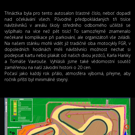
Třináctka byla pro tento autosalon šťastné číslo, neboť dopadl
nad očekávání všech. Původně předpokládaných tři tisíce
návštěvníků v areálu školy středního odborného učiliště se
vyšplhalo na více než pět tisíc! To samozřejmě znamenalo
nečekané komplikace při parkování, ale organizátoři vše zvládli.
Na našem stánku mohli vidět již tradičně oba motocykly FGR, v
dopoledních hodinách měli návštěvníci možnost nechat si
podepsat kartu nebo plakát od našich dvou jezdců, Karla Haniky
a Tomáše Vavrouše. Vyhlásili jsme také vědomostní soutěž
zaměřenou na naší závodní historii o 20 cen.
Počasí jako každý rok přálo, atmosféra výborná, přejme, aby
ročník příští byl minimálně stejný.