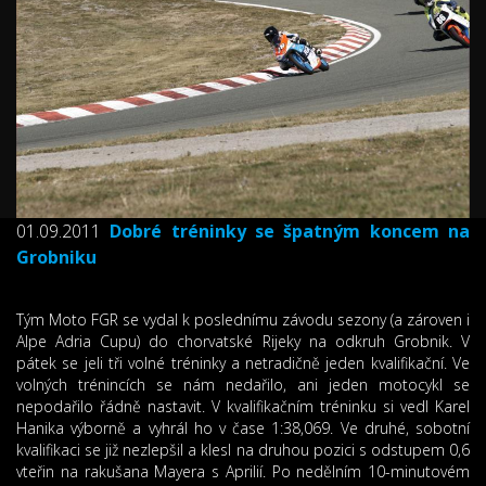
01.09.2011
Dobré tréninky se špatným koncem na
Grobniku
Tým Moto FGR se vydal k poslednímu závodu sezony (a zároven i
Alpe Adria Cupu) do chorvatské Rijeky na odkruh Grobnik. V
pátek se jeli tři volné tréninky a netradičně jeden kvalifikační. Ve
volných trénincích se nám nedařilo, ani jeden motocykl se
nepodařilo řádně nastavit. V kvalifikačním tréninku si vedl Karel
Hanika výborně a vyhrál ho v čase 1:38,069. Ve druhé, sobotní
kvalifikaci se již nezlepšil a klesl na druhou pozici s odstupem 0,6
vteřin na rakušana Mayera s Aprilií. Po nedělním 10-minutovém