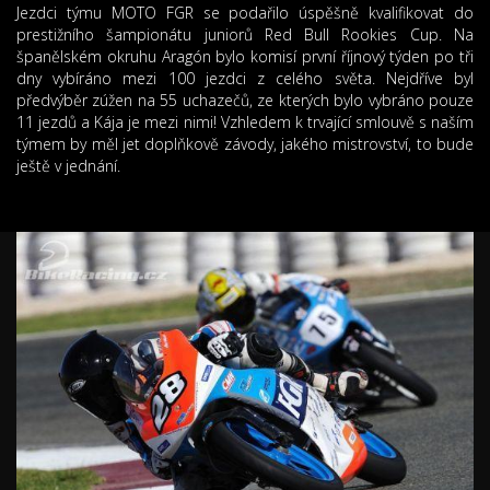
Jezdci týmu MOTO FGR se podařilo úspěšně kvalifikovat do
prestižního šampionátu juniorů Red Bull Rookies Cup. Na
španělském okruhu Aragón bylo komisí první říjnový týden po tři
dny vybíráno mezi 100 jezdci z celého světa. Nejdříve byl
předvýběr zúžen na 55 uchazečů, ze kterých bylo vybráno pouze
11 jezdů a Kája je mezi nimi! Vzhledem k trvající smlouvě s naším
týmem by měl jet doplňkově závody, jakého mistrovství, to bude
ještě v jednání.