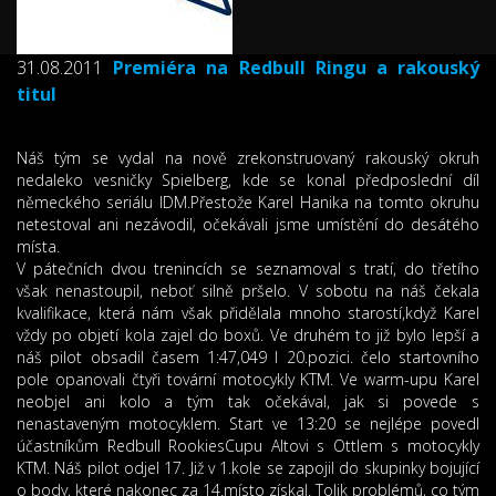
31.08.2011
Premiéra na Redbull Ringu a rakouský
titul
Náš tým se vydal na nově zrekonstruovaný rakouský okruh
nedaleko vesničky Spielberg, kde se konal předposlední díl
německého seriálu IDM.Přestože Karel Hanika na tomto okruhu
netestoval ani nezávodil, očekávali jsme umístění do desátého
místa.
V pátečních dvou trenincích se seznamoval s tratí, do třetího
však nenastoupil, neboť silně pršelo. V sobotu na náš čekala
kvalifikace, která nám však přidělala mnoho starostí,když Karel
vždy po objetí kola zajel do boxů. Ve druhém to již bylo lepší a
náš pilot obsadil časem 1:47,049 l 20.pozici. čelo startovního
pole opanovali čtyři tovární motocykly KTM. Ve warm-upu Karel
neobjel ani kolo a tým tak očekával, jak si povede s
nenastaveným motocyklem. Start ve 13:20 se nejlépe povedl
účastníkům Redbull RookiesCupu Altovi s Ottlem s motocykly
KTM. Náš pilot odjel 17. Již v 1.kole se zapojil do skupinky bojující
o body, které nakonec za 14.místo získal. Tolik problémů, co tým