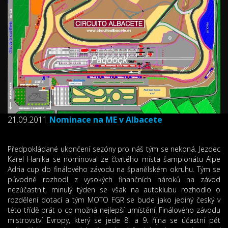
21.09.2011
Nominace na ME v Albacete
Předpokládané ukončení sezóny pro náš tým se nekoná. Jezdec
Karel Hanika se nominoval ze čtvrtého místa šampionátu Alpe
Adria cup do finálového závodu na španělském okruhu. Tým se
původně rozhodl z vysokých finančních nároků na závod
nezúčastnit, minulý týden se však na autoklubu rozhodlo o
rozdělení dotací a tým MOTO FGR se bude jako jediný český v
této třídě prát o co možná nejlepší umístění. Finálového závodu
mistrovství Evropy, který se jede 8. a 9. října se účastní pět