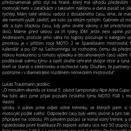
předznamenali jeho styl na hraně, který má výhodu především 
motocykl není v zatáčkách v takovém náklonu a daná pasáž se dá
rychleji. Mám také velikou radost z dosaženého času, víme, že má
ale nemohl využít závětří, ani kolo za někým rychlým. Gabriele už má
věk a bylo otázkou času, kdy jeho skvělé výkony z let předchoz
dolů. Máme před sebou za tři týdny IDM. Ještě není úplně jisté
Andreasem, protože jeho váha ho logicky posunuje o kategorii v
prioritou je v příštím roce MOTO 2 ve španělském mistrovství. 
kalendář a po GP na Sachsenringu se rozhodne, čemu dá přednos
nízkou konkurenci si tohoto výsledku a dosahovaných časů vážím. 
poděkovat svému týmu a opět skvěle sehrané dvojce otce a syna 
kteří se starali o elektroniku a technické rady. Doufám, že partnery 
potěšíme i v diametrálně rozdílném německém mistrovství“.
Lukas Trautmann, jezdec:
„O minulém víkendu se konal 5. závod šampionátu Alpe Adria Cupu 
Na tuto akci jsme přijali pozvání českého týmu MOTO FGR s m
vlastní
výroby. V pátek jsme odjeli volné tréninky, ve kterých jsem si 
motocykl podlé svého. Odpolední časy byly velmi slušné a tým tak
připraven na sobotu. Při pěkném počasí se konal volný trénink a
následovala první kvalifikace.Při teplotě asfaltu více než 50 stupòů 
Pole position 1:46,3 a s náskokem více než 2 vteřiny .Druhý kvalifika