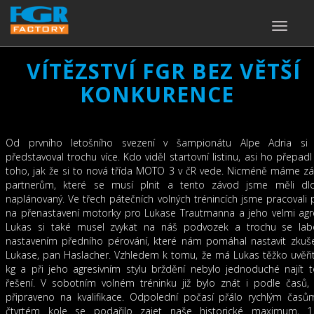
TOGGLE
NAVIGA
VÍTĚZSTVÍ FGR BEZ VĚTŠÍ
KONKURENCE
Od prvního letošního svezení v šampionátu Alpe Adria si
představoval trochu více. Kdo viděl startovní listinu, asi ho přepad
toho, jak že si to nová třída MOTO 3 v čR vede. Nicméně máme zá
partnerům, které se musí plnit a tento závod jsme měli d
naplánovaný. Ve třech pátečních volných trénincích jsme pracovali
na přenastavení motorky pro Lukase Trautmanna a jeho velmi agres
Lukas si také musel zvykat na náš podvozek a trochu se lab
nastavením předního pérování, které nám pomáhal nastavit zkuše
Lukase, pan Haslacher. Vzhledem k tomu, že má Lukas těžko uvěři
kg a při jeho agresivním stylu brždění nebylo jednoduché najít t
řešení. V sobotním volném tréninku již bylo znát i podle časů,
připraveno na kvalifikace. Odpolední počasí přálo rychlým časů
čtvrtém kole se podařilo zajet naše historické maximum, 1