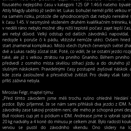
fousatého nejlepšího času v kategorii 125 GP 1.46.6 našeho býval
Attily Magdy uběhlo již sedm let. Lukas bohužel neměl příliš velkou m
na samém riziku, protože dle vyhodnocených dat nebylo nereálné se
k času 1.45. V nesmyslně vloženém druhém kvalifikačním tréninku, kt
v neděli ráno nebylo možné díky nižší teplotě počasí zajet lepší čas,
ani nebyl důvod. Velký odstup od dalších závodníků napovídal,
nedojde k poruše či k pádu, vítězství nemůže utéci. Ovšem hned
start znamenal komplikaci. Místo všech čtyřech červených světel zh
dvě a Lukas raději zůstal stát. Poté, co viděl, že se ostatní jezdci rozjíž
také, ale již s velkou ztrátou na prvního Gnaniho. Během prvního
předvedl z osmého místa skvělou stíhací jízdu a do druhého již 
slušným náskokem. Pravidelnými časy postupně zvyšoval náskok a
kde zcela zaslouženě a přesvědčivě zvítězil. Pro diváky však tato
příliš záživná nebyla.
Miroslav Felgr, majitel týmu:
„Před tímto závodem jsme měli trochu rušno ohledně hledání
jezdce. Bylo příjemné, že se nám sami přihlásili dva jezdci z IDM. Na
závodníky zase takový problém není, dle mého je schopná první des
Bull rookies cup jet o pódium v IDM. Andrease jsme si vybrali správ
20 kg nadváhy a 4 koně do mínusu je celkem znát. Bylo radostí kouk
vervou se pustil do závodního víkendu. Ono slidery na lo