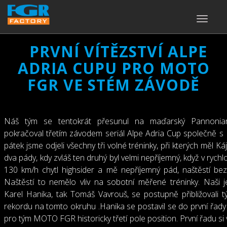
TOGGLE
NAVIGA
PRVNÍ VÍTĚZSTVÍ ALPE
ADRIA CUPU PRO MOTO
FGR VE STÉM ZÁVODĚ
Náš tým se tentokrát přesunul na maďarský Pannoniar
pokračoval třetím závodem seriál Alpe Adria Cup společně 
pátek jsme odjeli všechny tři volné tréninky, při kterých měl K
dva pády, kdy zvláš ten druhý byl velmi nepříjemný, když v rychl
130 km/h chytl highsider a mě nepříjemný pád, naštěstí bez
Naštěstí to nemělo vliv na sobotní měřené tréninky. Naši je
Karel Hanika, tak Tomáš Vavrouš, se postupně přibližovali
rekordu na tomto okruhu .Hanika se postavil se do první řady 
pro tým MOTO FGR historicky třetí pole position. První řadu si