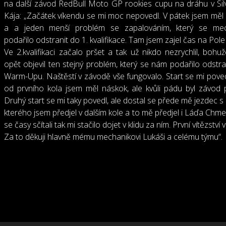
na další závod RedBull Moto GP rookies cupu na dráhu v Sil
Kája: „Začátek víkendu se mi moc nepovedl. V pátek jsem měl
a a jeden menší problém se zapalováním, který se me
podařilo odstranit do 1. kvalifikace. Tam jsem zajel čas na Pole
Ve 2.kvalifikaci začalo pršet a tak už nikdo nezrychlil, bohuž
opět objevil ten stejný problém, který se nám podařilo odstra
Warm-Upu. Naštěstí v závodě vše fungovalo. Start se mi pove
od prvního kola jsem měl náskok, ale kvůli pádu byl závod 
Druhý start se mi taky povedl, ale dostal se přede mě jezdec 
kterého jsem předjel v dalším kole a to mě předjel i Láďa Chmelí
se časy sčítali tak mi stačilo dojet v klidu za ním. První vítězství 
Za to děkuji hlavně mému mechanikovi Lukáši a celému týmu“.