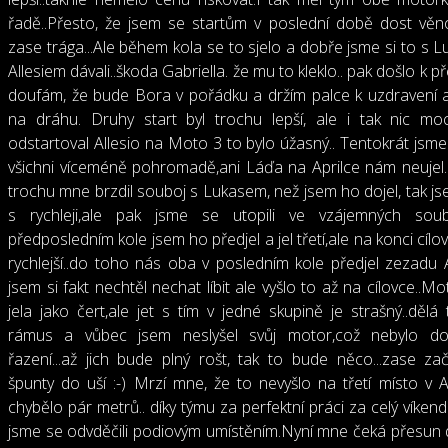
řadě..Přesto, že jsem se startům v poslední době dost věno
zase trága...Ale během kola se to sjelo a dobře jsme si to s 
Allesiem dávali..škoda Gabriella. že mu to kleklo.. pak došlo k p
doufám, že bude Bora v pořádku a držím palce k uzdravení 
na dráhu. Druhy start byl trochu lepší, ale i tak nic moc
odstartoval Allesio na Moto 3 to bylo úžasný.. Tentokrát jsme 
všichni víceméně pohromadě,ani Láďa na Aprilce nám neujel
trochu mne brzdil souboj s Lukasem, než jsem ho dojel, tak jse
s rychleji,ale pak jsme se utopili ve vzájemných soubo
předposledním kole jsem ho předjel a jel třetí,ale na konci cílo
rychlejší..do toho nás oba v posledním kole předjel zezadu Al
jsem si fakt nechtěl nechat líbit ale vyšlo to až na cílovce..M
jela jako čert,ale jet s tím v jedné skupině je strašný..dělá
rámus a vůbec jsem neslyšel svůj motor,což nebylo dob
řazení...až jich bude plný rošt, tak to bude něco...zase za
špunty do uší :-) Mrzí mne, že to nevyšlo na třetí místo v Al
chybělo pár metrů.. díky týmu za perfektní práci za celý víkend
jsme se odvděčili podiovým umístěním.Nyní mne čeká přesun 