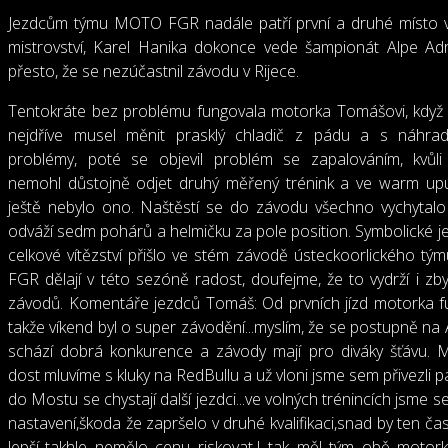
Jezdcům týmu MOTO FGR nadále patří první a druhé místo 
mistrovství, Karel Hanika dokonce vede šampionát Alpe Adr
přesto, že se nezúčastnil závodu v Rijece.
Tentokráte bez problému fungovala motorka Tomášovi, když 
nejdříve musel měnit prasklý chladič z pádu a s náhrad
problémy, poté se objevil problém se zapalováním, kvůli
nemohl důstojně odjet druhý měřený trénink a ve warm up
ještě nebylo ono. Naštěstí se do závodu všechno vychytalo
odváží sedm pohárů a helmičku za pole position. Symbolické je,
celkové vítězství přišlo ve stém závodě ústeckoorlického týmu
FGR dělají v této sezóně radost, doufejme, že to vydrží i zby
závodů. Komentáře jezdců Tomáš: Od prvních jízd motorka f
takže víkend byl o super závodění...myslím, že se postupně na 
schází dobrá konkurence a závody mají pro diváky šťávu.
dost mluvíme s kluky na RedBullu a už vloni jsme sem přivezli p
do Mostu se chystají další jezdci...ve volných trénincích jsme s
nastavení,škoda že zapršelo v druhé kvalifikaci,snad by ten čas
lepší..takhle nemělo cenu riskovat.I tak měl tým obě motork