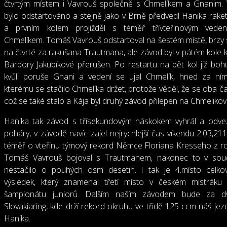
čtvrtým místem i Vavrouš společně s Chmelíkem a Gnanim.
bylo odstartováno a stejně jako v Brně předvedl Hanika raket
a prvním kolem projižděl s téměř třívteřinovým vede
Chmelíkem. Tomáš Vavrouš odstartoval na šestém místě, brzy 
na čtvrté za rakušana Trautmana, ale závod byl v pátém kole k
Barbory Jakubíkové přerušen. Po restartu na pět kol již bohu
kvůli poruše Gnani a vedení se ujal Chmelík, hned za ní
kterému se stačilo Chmelíka držet, protože věděl, že se oba čas
což se také stalo a Kája byl druhý závod přilepen na Chmelikově 
Hanika tak závod s třísekundovým náskokem vyhrál a odvezl
poháry, v závodě navíc zajel nejrychlejší čas víkendu 2:03,211
téměř o vteřinu týmový rekord Němce Floriana Kresseho z r
Tomáš Vavrouš bojoval s Trautmanem, nakonec to v sou
nestačilo o pouhých osm desetin. I tak je 4.místo celko
výsledek, který znamenal třetí místo v českém mistráku
šampionátu juniorů. Dalším naším závodem bude za d
Slovakiaring, kde drží rekord okruhu ve třidě 125 ccm náš jez
Hanika.