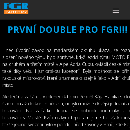
TOGGLE
NAVIGA
PRVNÍ DOUBLE PRO FGR!!!
Hned úvodní závod na maďarském okruhu ukázal, že rozh
složení nového týmu bylo správné, když jezdci týmu MOTO F
na druhém a třetím místě v Alpe Adria Cupu, ovládli české mist
také díky věku i juniorskou kategorii. Byla možnost se přihl
rakouské mistrovství, které znamenalo stejně jako v Adrii druh
místo.
Ale teď na začátek. Vzhledem k tomu, že měl Kája Hanika sml
Carcdion až do konce března, nebylo možné dřívější jednání a
testování. Na začátku dubna se dohodli podmínky a d
testování v Mostě. Kvůli nízkým teplotám jsme ho však musel
takže jediné svezení bylo v pondělí před závody v Brně, kde Ká