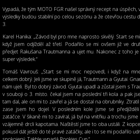
Vypadá, že tým MOTO FGR našel správný recept na úspěch, 
výsledky budou stabilní po celou sezónu a že otevřou cest
3.
Karel Hanika: „Závod byl pro mne naprosto skvělý. Start se mi 
když jsem odjížděl až třetí. Podařilo se mi ovšem již ve dr
předjet Rakušana Trautmanna a ujet mu. Nakonec z toho j
super výsledek.“
Tomáš Vavrouš: „Start se mi moc nepovedl, i když na mne
celkem dobrý. Jeli jsme ve skupině já, Trautmann a Gyutai. Gna
nám ujeli. Byl to dobrý závod. Gyutai upadl a zůstal jsem s T
v souboji o 3. místo. čekal jsem na poslední tři kola a pak j
tam dal, ale on mi to zavřel a já se dostal na obrubníky. Ztratil
zase jsem ho dojel. V posledním kole jsme se předjížděl
zatáčce. V šikaně mi to zavíral, já byl na vnitřku a trochu jsme
vzájemně drcli kapotama. Naštěstí jsme to oba ustáli. Z kopce
pokusil dát ještě do té pravé zatáčky, ale i to se mi podařilo ud
spokojený. Takhle vypadá Rookies Cup.“