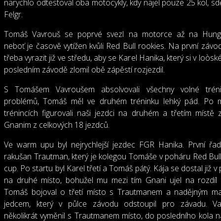
narychlo odtestoval oba motocykly, kdy najel pouze 25 kol, sdě
Felgr.
Tomáš Vavrouš se poprvé svezl na motorce až na Hunga
neboť je časově vytížen kvůli Red Bull rookies. Na první závod
třeba vyrazit již ve středu, aby se Karel Hanika, který si v loòs
posledním závodě zlomil obě zápěstí rozjezdil.
S Tomášem Vavroušem absolvovali všechny volné trén
problémů, Tomáš měl ve druhém tréninku lehký pád. Po 
trénincích figurovali naši jezdci na druhém a třetím místě 
Gnanim z celkových 18 jezdců.
Ve warm upu byl nejrychlejší jezdec FGR Hanika. První řad
rakušan Trautman, který je kolegou Tomáše v poháru Red Bul
cup. Po startu byl Karel třetí a Tomáš pátý. Kája se dostal již v 
na druhé místo, bohužel mu mezi tím Gnani ujel na rozdíl tř
Tomáš bojoval o třetí místo s Trautmanem a nadějným m
jedcem, který v půlce závodu odstoupil pro závadu. Va
několikrát vyměnil s Trautmanem místo, do posledního kola na