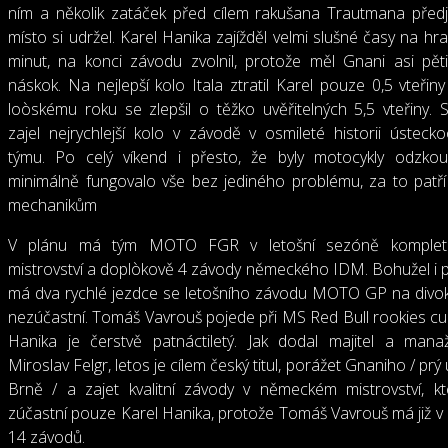
ním a několik zatáček před cílem rakušana Trautmana předje
místo si udržel. Karel Hanika zajížděl velmi slušné časy na hr
minut, na konci závodu zvolnil, protože měl Gnani asi pěti
náskok. Na nejlepší kolo Itala ztratil Karel pouze 0,5 vteřiny
loòskému roku se zlepšil o těžko uvěřitelných 5,5 vteřiny.
zajel nejrychlejší kolo v závodě v osmileté historii ústecko
týmu. Po celý víkend i přesto, že byly motocykly odzkou
minimálně fungovalo vše bez jediného problému, za to patří 
mechanikům
V plánu má tým MOTO FGR v letošní sezóně komplet
mistrovství a doplòkově 4 závody německého IDM. Bohužel i p
má dva rychlé jezdce se letošního závodu MOTO GP na divo
nezúčastní. Tomáš Vavrouš pojede při MS Red Bull rookies cu
Hanika je čerstvě patnáctiletý. Jak dodal majitel a man
Miroslav Felgr, letos je cílem český titul, porážet Gnaniho / prý
Brně / a zajet kvalitní závody v německém mistrovství, k
zúčastní pouze Karel Hanika, protože Tomáš Vavrouš má již v 
14 závodů.