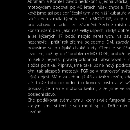
Abrahám a Kornfeil závod nedokončili, jedna větička
motocyklem bodoval po 40 letech, však chyběla. To z
když jsme asi poslední český tým v nejnižší kubatuře v
také jeden z mála týmů v seriálu MOTO GP, který to 
pro zábavu a radost ze závodění. Sedmé místo 
konstruktérů beru jako náš velký úspěch, i když dobře 
a že kýžených 17 bodů nebylo nereálných. Na zá
nezanevřeli, příští rok zřejmě pojedeme IDM, závod
pokusíme se o nějaké divoké karty. Cílem je se úč
jezdcem, což byl další problém v MOTO GP, protože by
museli z největší pravděpodobností absolvovat s c
složitá politika. Připravujeme také úplně nový podvo
tým, tak alespoò motocykl FGR se v mistrovství světa
ještě objeví. Mám za sebou již 43 aktivních sezón, kde
zlé, takže toto rozhodnutí o konci v mistrovství sv
dokázat, že máme motorku kvalitní, a že jsme ve svě
poslední slovo.
Chci poděkovat svému týmu, který skvěle fungoval, 
kterým jsme si tenhle sen mohli splnit. Držte nám 
sezóně.