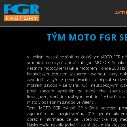
AKTU
TÝM MOTO FGR SE 
V jubilejní desáté sezóně byl český tým MOTO FGR přij
silničních motocyklů v nové kategorii MOTO 3. Seriálu 
vlastním motocyklem FGR a motorem Honda 250 NSF. 
holandským jezdcem Jasperem Iwemou, který doká
závodech v kýžené první dvacítce a připsal si dev
mokrém závodě v Le Mans. Kvůli neuspokojivým výsl
před koncem vyměněn za nadějného španělské
Rodrigueze, který dokázal vybojovat desátý bodík pr
místo v posledním závodě ve Valencii.
Týmu MOTO FGR byl při GP v Brně potvrzen post
zájemců o nadcházející sezónu 2013 s jedním pilotem.
dorazila informace, že se ústeckoorlická stáj mez
Následovalo několik jednání, která však měla vždy stej