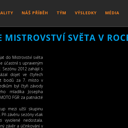
ALITY
NÁŠ PŘÍBĚH
TÝM
VÝSLEDKY
MÉDIA
MISTROVSTVÍ SVĚTA V ROC
at do Mistrovství světa
se účastnil s upraveným
Sezónu 2012 zahájil s
zal dojet ve čtyřech
ět bodů za 7. místo v
edkům byl čtyři závody
ho mladíka Josepha
o MOTO FGR za patnácté
up mezi užší skupinu
 Při závěru sezóny však
i vyvolené nedostala.
ný závěr a účinkování v