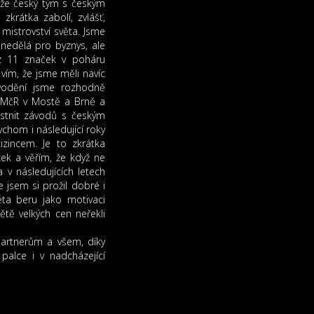
, že český tým s českým
krátka zabolí, zvlášť,
 mistrovství světa. Jsme
nedělá pro byznys, ale
z 11 značek v poháru
vím, že jsme měli navíc
vodění jsme rozhodně
y MčR v Mostě a Brně a
astnit závodů s českým
chom i následující roky
izincem. Je to zkrátka
zek a věřím, že když ne
 v následujících letech
 jsem si prožil dobré i
ěta beru jako motivaci
tě velkých cen neřekli
partnerům a všem, díky
palce i v nadcházející