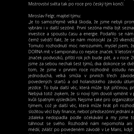
Mistrovství světa tak po roce pro český tým končí.
Miroslav Felgr, majitel týmu:
„Je to samozřejmě velká škoda, že jsme nebyli pro
vybráni i v další sezóně. První sezóna měla být sezna
investice a spoustu času a energie. Podařilo se nám s
čemž svědčí fakt, že se nám motocykl za 20 víkendů 
Tomuto rozhodnutí moc nerozumím, myslel jsem, že
DORNA mít v šampionátu co nejvíce značek. V letošní
značek podvozků, příští rok jich bude pět, a v roce 
jsme za sebou nechali šest týmů, dva dokonce se dvě
tom, že jsme v prvním roce rozhodně ostudu neud
jednoduchá, velká smůla v prvních třech závode
povedených startů a od holandského závodu útlum
jezdce. To byla další věc, která může být příčinou, pr
Nebývá totiž zvykem, že si nový tým dovolí vyměnit 
kvůli špatným výsledkům. Nejsme také pro organizát
týmem, což je další věc, která může hrát při rozhodo
složitou věcí byly finance, neboť předsezónní jednání 
zdaleka nedopadla podle očekávání a my jsme to 
táhnout se svého. Rozhodně nám nepomohla ani 
médií, zvlášť po povedeném závodě v Le Mans, když sly