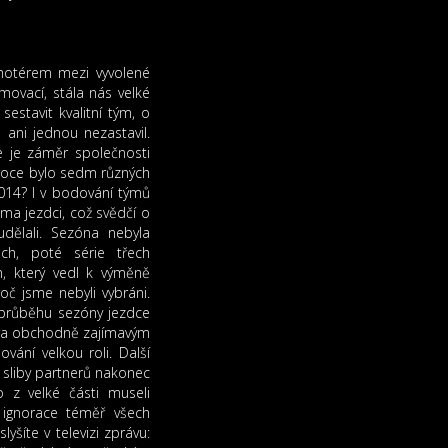
motérem mezi vyvolené
movací, stála nás velké
estavit kvalitní tým, o
ani jednou nezastavil.
 je záměr společnosti
 roce bylo sedm různých
2014? I v bodování týmů
ma jezdci, což svědčí o
ělali. Sezóna nebyla
ch, poté série třech
, který vedl k výměně
oč jsme nebyli vybráni.
v průběhu sezóny jezdce
ora obchodně zajímavým
vání velkou roli. Další
a sliby partnerů nakonec
z velké části museli
ignorace téměř všech
šíte v televizi zprávu: