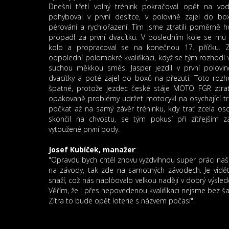
Dnešní třetí volný trénink pokračoval opět na vo
pohyboval v první desítce, v polovině zajel do bo
pérování a rychlořazení. Tím jsme ztratili poměrně 
propadl za první dvacítku. V posledním kole se mu o
kolo a propracoval se na konečnou 17. příčku. Z
odpolední polomokré kvalifikaci, když se tým rozhodl
suchou měkkou směs. Jasper jezdil v první polovin
dvacítky a poté zajel do boxů na přezutí. Toto rozh
špatné, protože jezdec české stáje MOTO FGR ztrati
opakovaně problémy udržet motocykl na osychající tr
počkat až na samý závěr tréninku, kdy trať zcela osch
skončil na chvostu, se tým pokusí při zítřejším z
vytoužené první body.
Josef Kubíček, manažer
:
"Opravdu bych chtěl znovu vyzdvihnou super práci naš
na závody, tak zde na samotných závodech. Je vidět
snaží, což nás naplòovalo velkou nadějí v dobrý výsle
Věřím, že i přes nepovedenou kvalifikaci nejsme bez ša
Zítra to bude opět loterie s názvem počasí".