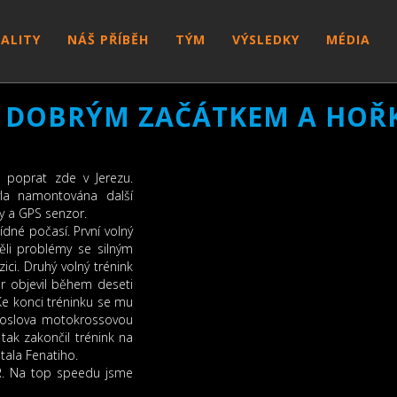
ALITY
NÁŠ PŘÍBĚH
TÝM
VÝSLEDKY
MÉDIA
 DOBRÝM ZAČÁTKEM A HO
poprat zde v Jerezu.
la namontována další
y a GPS senzor.
dné počasí. První volný
měli problémy se silným
ici. Druhý volný trénink
er objevil během deseti
Ke konci tréninku se mu
l doslova motokrossovou
 tak zakončil trénink na
tala Fenatiho.
R. Na top speedu jsme