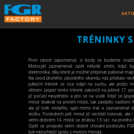
AKTU
TRÉNINKY S
První závod zapomenut, o body se budeme snažit 
Motocykl zaznamenal opět několik změn, když by
elektronika, díky které je možné přepínat palivové map
Na úvod druhého závodního víkendu nás přivítalo nevlí
páteční trénink se sice odjel na suchu, ale jezdci 
větrem. Jasper tento trénink zakončil na pěkné 17. poz
již počasí nevydrželo a jelo se na vodě. Když se Jasp
minut dvakrát na prvním místě, tak zavládlo nadšení. 
ale již tolik nedařilo, vyjel mimo trať a zaznamena
vložku. Posledních pět minut již nechtěl riskovat, ale i
velmi dobrém 14. místě se ztrátou 1,5 sec. na prvního I
Opět se projevilo velmi dobré chování podvozku FG
byli nejrychlejší spolu s motory Honda.