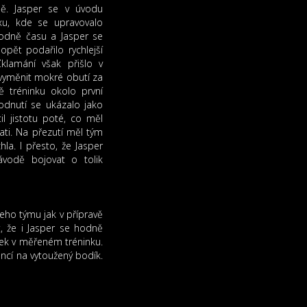
dě. Jasper se v úvodu
xu, kde se upravovalo
hodně času a Jasper se
pět podařilo rychlejší
klamání však přišlo v
 vyměnit mokré obutí za
ě tréninku okolo první
odnutí se ukázalo jako
l jistotu poté, co měl
ati. Na přezutí měl tým
la. I přesto, že Jasper
ávodě bojovat o tolik
eho týmu jak v přípravě
, že i Jasper se hodně
dek v měřeném tréninku.
ncí na vytoužený bodík.