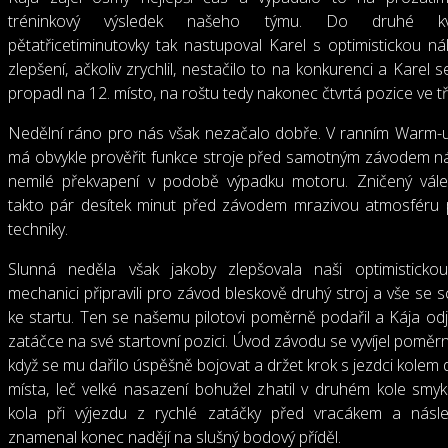
tréninkový výsledek našeho týmu. Do druhé kvali
pětatřicetiminutovky tak nastupoval Karel s optimistickou n
zlepšení, ačkoliv zrychlil, nestačilo to na konkurenci a Karel
propadl na 12. místo, na roštu tedy nakonec čtvrtá pozice ve tř
Nedělní ráno pro nás však nezačalo dobře. V ranním Warm-u
má obvykle prověřit funkce stroje před samotným závodem n
nemilé překvapení v podobě výpadku motoru. Zničený vále
takto pár desítek minut před závodem mrazivou atmosféru
techniky.
Slunná neděla však jakoby zlepšovala naši optimistickou
mechanici připravili pro závod bleskově druhý stroj a vše se s
ke startu. Ten se našemu pilotovi poměrně podařil a Kája odje
zatáčce na své startovní pozici. Úvod závodu se vyvíjel poměrn
když se mu dařilo úspěšně bojovat a držet krok s jezdci kolem
místa, leč velké nasazení bohužel zhatil v druhém kole smy
kola při výjezdu z rychlé zatáčky před vracákem a násl
znamenal konec nadějí na slušný bodový příděl.