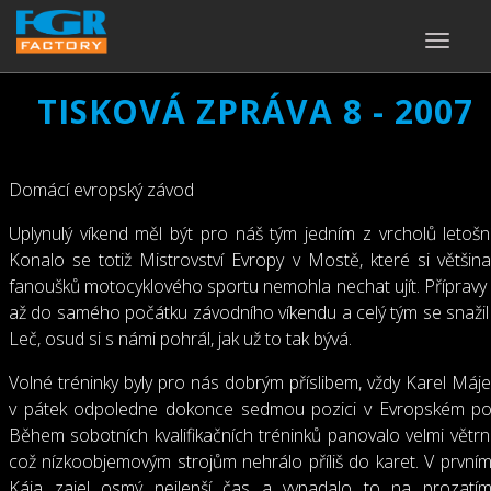
TOGGLE
NAVIGA
TISKOVÁ ZPRÁVA 8 - 2007
Domácí evropský závod
Uplynulý víkend měl být pro náš tým jedním z vrcholů letošn
Konalo se totiž Mistrovství Evropy v Mostě, které si většina
fanoušků motocyklového sportu nemohla nechat ujít. Přípravy f
až do samého počátku závodního víkendu a celý tým se snažil
Leč, osud si s námi pohrál, jak už to tak bývá.
Volné tréninky byly pro nás dobrým příslibem, vždy Karel Máje
v pátek odpoledne dokonce sedmou pozici v Evropském pol
Během sobotních kvalifikačních tréninků panovalo velmi větrn
což nízkoobjemovým strojům nehrálo příliš do karet. V prvním
Kája zajel osmý nejlepší čas a vypadalo to na prozatím 