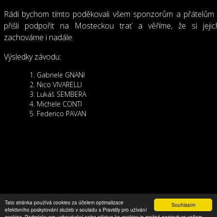
Rádi bychom tímto poděkovali všem sponzorům a přátelům 
přišli podpořit na Mosteckou trať a věříme, že si jejic
zachováme i nadále.
Výsledky závodu:
Gabriele GNANI
Nico VIVARELLI
Lukáš SEMBERA
Michele CONTI
Federico PAVAN
Copyright © FGR Factory 2016
Tato stránka používá cookies za účelem optimalizace
Souhlasím
efektivního poskytování služeb v souladu s Pravidly pro užívání
cookies. Podmínky pro uchovávání nebo přístup ke cookies je možné nastavit ve vašem