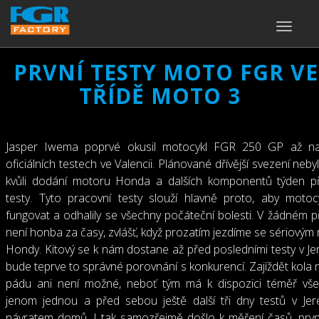
TOGGLE
NAVIGA
PRVNÍ TESTY MOTO FGR VE
TŘÍDĚ MOTO 3
Jasper Iwema poprvé okusil motocykl FGR 250 GP až na
oficiálních testech ve Valencii. Plánované dřívější svezení ne
kvůli dodání motoru Honda a dalších komponentů týden p
testy. Tyto pracovní testy slouží hlavně proto, aby motoc
fungovat a odhalily se všechny počáteční bolesti. V žádném p
není honba za časy, zvlášť, když prozatím jezdíme se sériový
Hondy. Kitový se k nám dostane až před posledními testy v Je
bude teprve to správné porovnání s konkurencí. Zajíždět kola n
pádu ani není možné, neboť tým má k dispozici téměř vše
jenom jednou a před sebou ještě další tři dny testů v Je
návratem domů. I tak samozřejmě došlo k měření časů, prvn