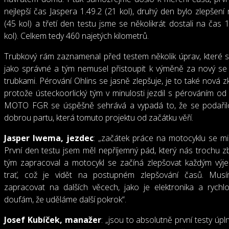
nejlepší čas Jaspera 1.49.2 (21 kol), druhý den bylo zlepšení 
(45 kol) a třetí den testu jsme se několikrát dostali na čas 1
kol). Celkem tedy 460 najetých kilometrů.
Trubkový rám zaznamenal před testem několik úprav, které s
jako správné a tým nemusel přistoupit k výměně za nový se s
trubkami. Pérování Ohlins se jasně zlepšuje, je to také nová z
protože ústeckoorlický tým v minulosti jezdil s pérováním o
MOTO FGR se úspěšně sehrává a vypadá to, že se podařil
dobrou partu, která tomuto projektu od začátku věří.
Jasper Iwema, jezdec
: „začátek práce na motocyklu se mi 
První den testu jsem měl nepříjemný pád, který nás trochu zbr
tým zapracoval a motocykl se začíná zlepšovat každým vý
trať, což je vidět na postupném zlepšování časů. Musí
zapracovat na dalších věcech, jako je elektronika a rychl
doufám, že uděláme další pokrok“.
Josef Kubíček, manažer
: „jsou to absolutně první testy úp