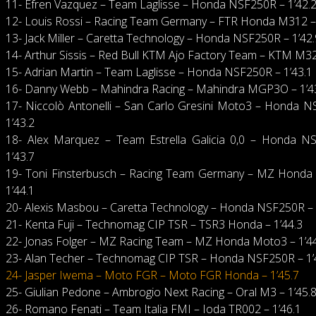
11- Efren Vazquez – Team Laglisse – Honda NSF250R – 1’42.
12- Louis Rossi – Racing Team Germany – FTR Honda M312 – 
13- Jack Miller – Caretta Technology – Honda NSF250R – 1’42.
14- Arthur Sissis – Red Bull KTM Ajo Factory Team – KTM M32
15- Adrian Martin – Team Laglisse – Honda NSF250R – 1’43.1
16- Danny Webb – Mahindra Racing – Mahindra MGP3O – 1’4
17- Niccolò Antonelli – San Carlo Gresini Moto3 – Honda 
1’43.2
18- Alex Marquez – Team Estrella Galicia 0,0 – Honda N
1’43.7
19- Toni Finsterbusch – Racing Team Germany – MZ Honda
1’44.1
20- Alexis Masbou – Caretta Technology – Honda NSF250R – 
21- Kenta Fuji – Technomag CIP TSR – TSR3 Honda – 1’44.3
22- Jonas Folger – MZ Racing Team – MZ Honda Moto3 – 1’4
23- Alan Techer – Technomag CIP TSR – Honda NSF250R – 1’
24- Jasper Iwema – Moto FGR – Moto FGR Honda – 1’45.7
25- Giulian Pedone – Ambrogio Next Racing – Oral M3 – 1’45.
26- Romano Fenati – Team Italia FMI – Ioda TR002 – 1’46.1