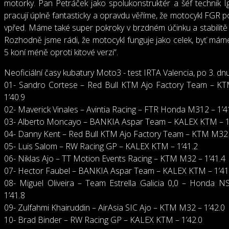
motorky. Pan Petráček jako spolukonstruktér a šéf technik Ig
pracují úplně fantasticky a opravdu věříme, že motocykl FGR
vpřed. Máme také super pokroky v brzdném účinku a stabilitě
Rozhodně jsme rádi, že motocykl funguje jako celek, byť mám
5 koní méně oproti kitové verzi“.
Neoficiální časy kubatury Moto3 - test IRTA Valencia, po 3. dn
01- Sandro Cortese – Red Bull KTM Ajo Factory Team – K
1’40.9
02- Maverick Vinales – Avintia Racing – FTR Honda M312 – 1’4
03- Alberto Moncayo – BANKIA Aspar Team – KALEX KTM – 1
04- Danny Kent – Red Bull KTM Ajo Factory Team – KTM M32 
05- Luis Salom – RW Racing GP – KALEX KTM – 1’41.2
06- Niklas Ajo – TT Motion Events Racing – KTM M32 – 1’41.4
07- Hector Faubel – BANKIA Aspar Team – KALEX KTM – 1’41
08- Miguel Oliveira – Team Estrella Galicia 0,0 – Honda 
1’41.8
09- Zulfahmi Khairuddin – AirAsia SIC Ajo – KTM M32 – 1’42.0
10- Brad Binder – RW Racing GP – KALEX KTM – 1’42.0