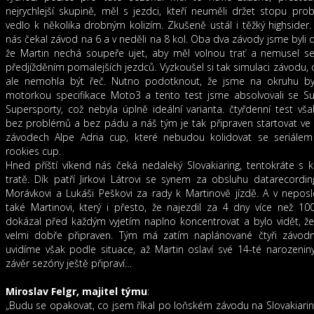
nejrychlejší skupině, měl s jezdci, kteří neuměli držet stopu pro
vedlo k několika drobným kolizím. Zkušeně ustál i těžký highsider
nás čekal závod na 6 a v neděli na 8 kol. Oba dva závody jsme byli 
že Martin nechá soupeře ujet, aby měl volnou trať a nemusel se
předjížděním pomalejších jezdců. Vyzkoušel si tak simulaci závodu, 
ale nemohla být řeč. Nutno podotknout, že jsme na okruhu byl
motorkou specifikace Moto3 a tento test jsme absolvovali se Su
Supersporty, což nebyla úplně ideální varianta. čtyřdenní test vš
bez problémů a bez pádu a náš tým je tak připraven startovat ve
závodech Alpe Adria cup, které nebudou kolidovat se seriálem
rookies cup.
Hned příští víkend nás čeká nedaleký Slovakiaring, tentokráte s kr
tratě. Dík patří Jirkovi Látrovi se synem za obsluhu datarecordi
Morávkovi a Lukáši Peškovi za rady k Martinově jízdě. A v nepos
také Martinovi, který i přesto, že najezdil za 4 dny více než 1
dokázal před každým vyjetím naplno koncentrovat a bylo vidět, že 
velmi dobře připraven. Tým má zatím naplánované čtyři závodní
uvidíme však podle situace, až Martin oslaví své 14-té narozeni
závěr sezóny ještě připraví…
Miroslav Felgr, majitel týmu
:
„Budu se opakovat, co jsem říkal po loňském závodu na Slovakiarin