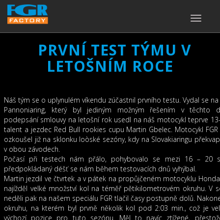
TOGGLE
NAVIGA
PRVNÍ TEST TÝMU V
LETOŠNÍM ROCE
Náš tým se o uplynulém víkendu zúčastnil prvního testu. Vydal se n
Pannoniaring, který byl jediným možným řešením v těchto 
podepsání smlouvy na letošní rok usedl na náš motocykl teprve 13-
talent a jezdec Red Bull rookies cupu Martin Gbelec. Motocykl FGR
ozkoušel již na sklonku loòské sezóny, kdy na Slovakiaringu překvapiv
v obou závodech.
Počasí při testech nám přálo, pohybovalo se mezi 16 – 20 s
předpokládaný déšť se nám během testovacích dnů vyhýbal.
Martin jezdil ve čtvrtek a v pátek na propůjčeném motocyklu Hond
najížděl velké množství kol na téměř pětikilometrovém okruhu. V 
neděli pak na našem speciálu FGR tlačil časy postupně dolů. Nakone
okruhu, na kterém byl prvně několik kol pod 2:03 min., což je v
výchozí pozice pro tuto sezónu. Měl to navíc ztížené, přestože