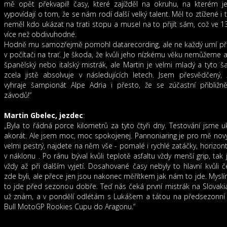
mě opět překvapil! časy, které zajížděl na okruhu, na kterém j
vypovídají o tom, že se nám rodí další velký talent. Měl to ztížené i
neměl kdo ukázat na trati stopu a musel na to přijít sám, což ve 13
více než obdivuhodné.
Hodně mu samozřejmě pomohl datarecording, ale ne každý umí pře
v počítači na trať. Je škoda, že kvůli jeho nízkému věku nemůžeme 
španělský nebo italský mistrák, ale Martin je velmi mladý a tyto 
zcela jistě absolvuje v následujících letech. Jsem přesvědčený,
vyhraje šampionát Alpe Adria i přesto, že se zúčastní přibližn
závodů!“
Martin Gbelec, jezdec
:
„Byla to řádná porce kilometrů za tyto čtyři dny. Testování jsme uk
akorát. Ale jsem moc, moc spokojenej. Pannoniaring je pro mě nový
velmi pestrý, najdete na něm vše - pomalé i rychlé zatáčky, horizont
v náklonu . Po ránu býval kvůli teplotě asfaltu vždy menší grip, tak 
vždy až při dalším vyjetí. Dosahované časy nebyly to hlavní kvůli
zde byli, ale přece jen jsou nakonec měřítkem jak nám to jde. Mysl
to jde před sezonou dobře. Teď nás čeká první mistrák na Slovakia
už znám, a v pondělí odlétám s Lukášem a tátou na předsezonní 
Bull MotoGP Rookies Cupu do Aragonu.“