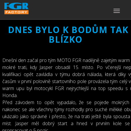
TOGGLE
NAVIGA
DNES BYLO K BODŮM TAK
BLÍZKO
Dnešní den začal pro tým MOTO FGR nadějně zajetým warm
mokré trati, kdy Jasper obsadil 15. místo. Po včerejší n
kvalifikaci opět zavládla v týmu dobrá nálada, která díky vy
časům v první polovině startovního pole provázela tým celý v
warm upu byl motocykl FGR nejrychlejší na top speedu s
Honda.
Před závodem to opět vypadalo, že se pojede mokrých
nakonec se ale všechny týmy rozhodly pro suché měkké obu
ukázalo jako správné i přesto, že na trati ještě byla spoust
míst. Jasper měl dobrý start a hned v prvním kole se
propracovat o 5 pozic.