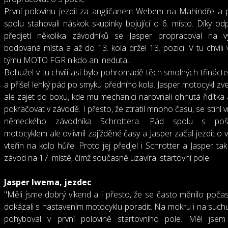
První polovinu jezdil za angličanem Webem na Mahindře a
spolu stahovali náskok skupinky bojující o 6. místo. Díky od
předjetí několika závodníků se Jasper propracoval na v
bodovaná místa a až do 13. kola držel 13. pozici. V tu chvíli
týmu MOTO FGR nikdo ani nedutal.
Bohužel v tu chvíli asi bylo pohromadě těch smolných třinác
a přišel lehký pád po smyku předního kola. Jasper motocykl zve
ale zajet do boxu, kde mu mechanici narovnali ohnutá řidítka
pokračovat v závodě. I přesto, že ztratil mnoho času, se stihl v
německého závodníka Schrottera. Pád spolu s poš
motocyklem ale ovlivnil zajížděné časy a Jasper začal jezdit o 
vteřin na kolo hůře. Proto jej předjel i Schrotter a Jasper ta
závod na 17. místě, čímž současně uzavíral startovní pole.
Jasper Iwema, jezdec
:
"Měli jsme dobrý víkend a i přesto, že se často měnilo počasí
dokázali s nastavením motocyklu poradit. Na mokru i na such
pohyboval v první polovině startovního pole. Měl jsem