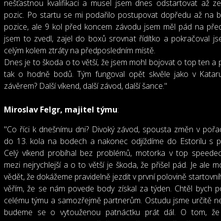
nešťastnou kvalifikaci a musel jsem dnes odstartovat až z
pozic. Po startu se mi podařilo postupovat dopředu až na
pozice, ale 9 kol před koncem závodu jsem měl pád na před
jsem to zvedl, zajel do boxů srovnat řídítko a pokračoval j
celým kolem ztráty na předposledním místě.
Dnes je to škoda o to větší, že jsem mohl bojovat o top ten a p
tak o hodně bodů. Tým fungoval opět skvěle jako v Kataru
závěrem? Další víkend, další závod, další šance."
Miroslav Felgr, majitel týmu
:
"Co říci k dnešnímu dni? Divoký závod, spousta změn v pořad
do 13. kola na bodech a nakonec odjíždíme do Estorilu s 
Celý víkend probíhal bez problémů, motorka v top speedec
mezi nejrychlejší a o to větší je škoda, že přišel pád. Je ale
vědět, že dokážeme pravidelně jezdit v první polovině startovn
věřím, že se nám povede body získal za týden. Chtěl bych 
celému týmu a samozřejmě partnerům. Ostudu jsme určitě ne
budeme se o vytouženou patnáctku prát dál. O tom, že